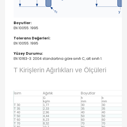
Boyutlar:
EN 10055: 1995
Tolerans Değerleri:
EN 10055: 1995
Yüzey Durumu:
EN 10163-3: 2004 standartına göre sınıfı C, alt sınıfı 1.
T Kirişlerin Ağırlıkları ve Ölçüleri
İsim
Ağırlık
Boyutlar
G
h
b
s=t
kg/m
mm
mm
m
T 30
1,77
30
30
4
T 35
2,33
35
35
4,5
T 40
2,96
40
40
5
T 50
4,44
50
50
6
T 60
6,23
60
60
7
T 70
8,32
70
70
8