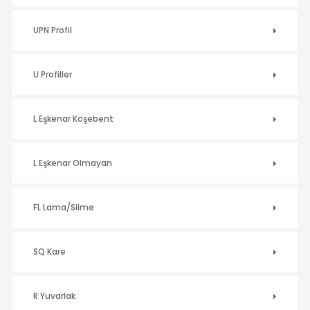
UPN Profil
U Profiller
L Eşkenar Köşebent
L Eşkenar Olmayan
FL Lama/Silme
SQ Kare
R Yuvarlak