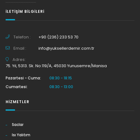
İLETIŞIM BILGILERI
Telefon :
+90 (236) 233 53 70
Email :
info@yuksellerdemir.com.tr
Adres:
75. Yıl, 5313. Sk. No:119/A, 45030 Yunusemre/Manisa
Pazartesi - Cuma:
08:30 - 18:15
Cumartesi:
08:30 - 13:00
HIZMETLER
Saclar
Isı Yalıtım