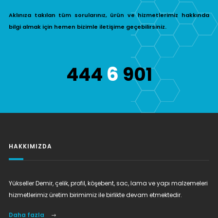
Aklınıza takılan tüm sorularınız, ürün ve hizmetlerimiz hakkında
bilgi almak için hemen bizimle iletişime geçebilirsiniz.
6
444
901
HAKKIMIZDA
Yükseller Demir, çelik, profil, köşebent, sac, lama ve yapı malzemeleri
hizmetlerimiz üretim birimimiz ile birlikte devam etmektedir.
Daha fazla