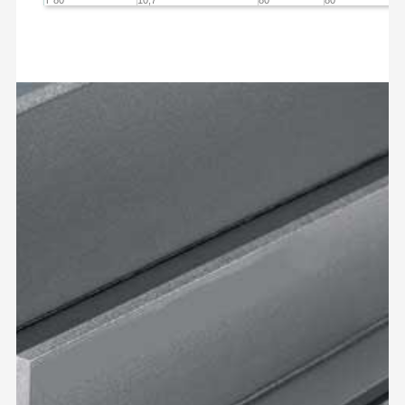
T 80
10,7
80
80
9