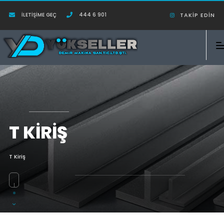
İLETIŞIME GEÇ
444 6 901
TAKIP EDIN
T KIRIŞ
T Kiriş