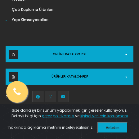
Çatı Kaplama Ürünleri
Yapı Kimsayasalları
ONLINE KATALOG.PDF
ÜRÜNLER KATALOG.PDF
Takip et :
Size daha iyi bir sunum yapabilmek için çerezler kullanıyoruz.
Detaylı bilgi için
çerez politikamızı
ve
kişisel verilerin korunması
© WEB TASARIM 2025
KIRIL SOFT
. TÜM HAKLARI SAKLIDIR.
hakkında açıklama metnini inceleyebilirsiniz.
Anladım
Kalite Politikası
Çerez Politikası
İletişim
Powered by
Translate