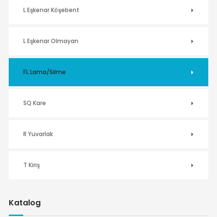
L Eşkenar Köşebent
L Eşkenar Olmayan
FL Lama/Silme
SQ Kare
R Yuvarlak
T Kiriş
Katalog