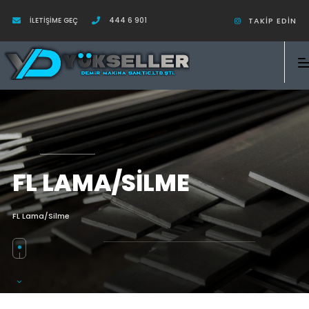
İLETIŞIME GEÇ
444 6 901
TAKIP EDIN
FL LAMA/SILME
FL Lama/Silme