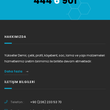
6
444
901
HAKKIMIZDA
Yükseller Demir, çelik, profil, köşebent, sac, lama ve yapı malzemeleri
hizmetlerimiz üretim birimimiz ile birlikte devam etmektedir.
Daha fazla
İLETIŞIM BILGILERI
Telefon :
+90 (236) 233 53 70