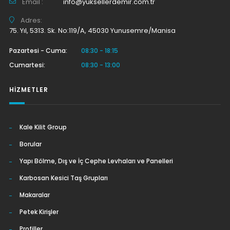
Email :
info@yuksellerdemir.com.tr
Adres:
75. Yıl, 5313. Sk. No:119/A, 45030 Yunusemre/Manisa
Pazartesi - Cuma:
08:30 - 18:15
Cumartesi:
08:30 - 13:00
HIZMETLER
Kale Kilit Group
Borular
Yapı Bölme, Dış ve İç Cephe Levhaları ve Panelleri
Karbosan Kesici Taş Grupları
Makaralar
Petek Kirişler
Profiller