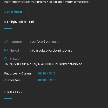
hizmetlerimiz üretim birimimiz ile birlikte devam etmektedir.
Daha fazla
İLETIŞIM BILGILERI
Telefon :
+90 (236) 233 53 70
Email :
info@yuksellerdemir.com.tr
Adres:
75. Yıl, 5313. Sk. No:119/A, 45030 Yunusemre/Manisa
Pazartesi - Cuma:
08:30 - 18:15
Cumartesi:
08:30 - 13:00
HIZMETLER