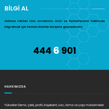
BİLGİ AL
Aklınıza takılan tüm sorularınız, ürün ve hizmetlerimiz hakkında
bilgi almak için hemen bizimle iletişime geçebilirsiniz.
6
444
901
HAKKIMIZDA
Yükseller Demir, çelik, profil, köşebent, sac, lama ve yapı malzemeleri