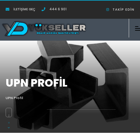
İLETIŞIME GEÇ
444 6 901
TAKIP EDIN
UPN PROFIL
UPN Profil