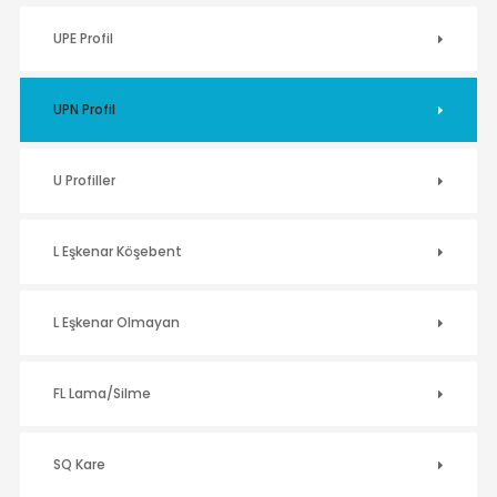
UPE Profil
UPN Profil
U Profiller
L Eşkenar Köşebent
L Eşkenar Olmayan
FL Lama/Silme
SQ Kare