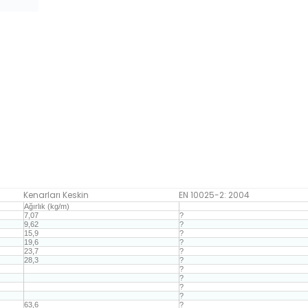
Kenarları Keskin
EN 10025-2: 2004
Ağırlık (kg/m)
7,07
?
9,62
?
15,9
?
19,6
?
23,7
?
28,3
?
?
?
?
?
63,6
?