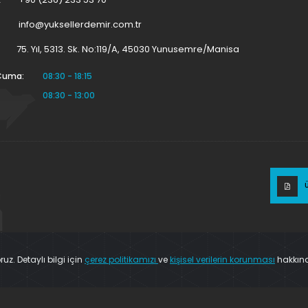
info@yuksellerdemir.com.tr
75. Yıl, 5313. Sk. No:119/A, 45030 Yunusemre/Manisa
 Cuma:
08:30 - 18:15
08:30 - 13:00
uz. Detaylı bilgi için
çerez politikamızı
ve
kişisel verilerin korunması
hakkınd