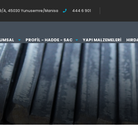
o:119/A, 45030 Yunusemre/Manisa
444 6 901
UMSAL
PROFIL - HADDE - SAC
YAPI MALZEMELERI
HIRD