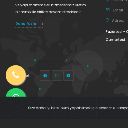
ve yapı malzemeleri hizmetlerimiz üretim
Email :
birimimiz ile birlikte devam etmektedir.
Adres:
Daha fazla
Pazartesi -
Cumartesi:
Takip et :
Size daha iyi bir sunum yapabilmek için çerezler kullanıyor
© WEB TASARIM 2025
KIRIL SOFT
. TÜM HAKLARI SAKLIDIR.