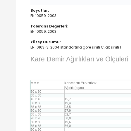
Boyutlar:
EN 10059: 2003
Tolerans Değerleri:
EN 10059: 2003
Yüzey Durumu:
EN 10163-3: 2004 standartına göre sınıfı C, alt sınıfı 1
Kare Demir Ağırlıkları ve Ölçüleri
a x a
Kenarları Yuvarlak
Ağırlık (kg/m)
30 x 30
35 x 35
45 x 45
15,7
50 x 50
19,4
55 x 55
23,5
60 x 60
27,9
65 x 65
32,7
70 x 70
38,0
80 x 80
49,6
85 x 85
56,0
90 x 90