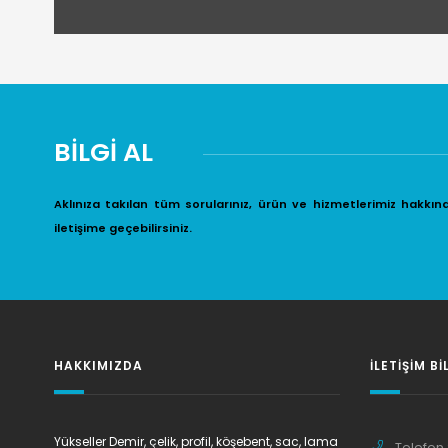
BİLGİ AL
Aklınıza takılan tüm sorularınız, ürün ve hizmetlerimiz hakkın
iletişime geçebilirsiniz.
HAKKIMIZDA
İLETIŞIM BI
Yükseller Demir, çelik, profil, köşebent, sac, lama
Telefon 