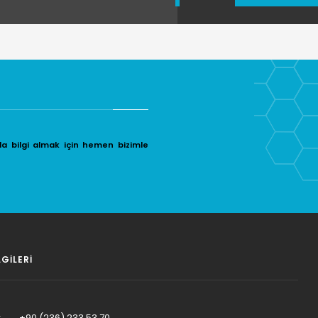
da bilgi almak için hemen bizimle
LGILERI
:
+90 (236) 233 53 70