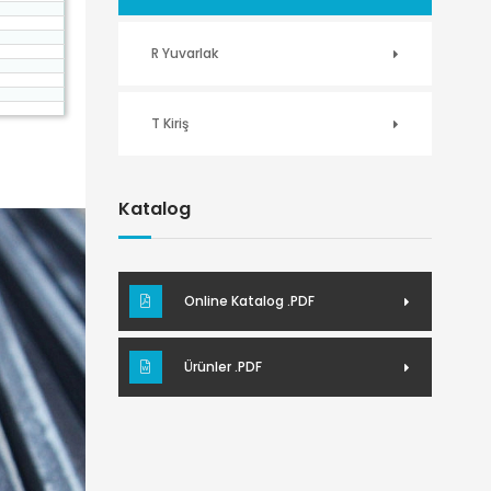
R Yuvarlak
T Kiriş
Katalog
Online Katalog .PDF
Ürünler .PDF