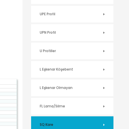
UPE Profil
UPN Profil
U Profiller
L Eşkenar Köşebent
L Eşkenar Olmayan
FL Lama/Silme
SQ Kare