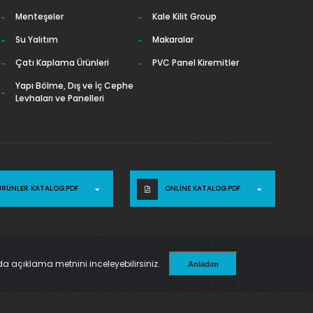
Menteşeler
Kale Kilit Group
Su Yalıtım
Makaralar
Çatı Kaplama Ürünleri
PVC Panel Kiremitler
Yapı Bölme, Dış ve İç Cephe
Levhaları ve Panelleri
ÜRÜNLER KATALOG.PDF
ONLINE KATALOG.PDF
a açıklama metnini inceleyebilirsiniz.
Kalite Politikası
Çerez Politikası
İletişim
Anladım
Powered by
Translate