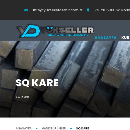
info@yuksellerdemir.com.tr
75. Yıl, 5313. Sk. N
ANASAYFA
KUR
SQ KARE
SQ Kare
ANASAYFA
HADDE ÜRÜNLER
SQ KARE