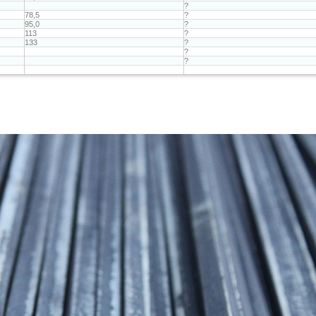
?
78,5
?
95,0
?
113
?
133
?
?
?