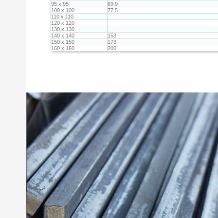
95 x 95
69,9
100 x 100
77,5
110 x 110
120 x 120
130 x 130
140 x 140
153
150 x 150
173
160 x 160
200