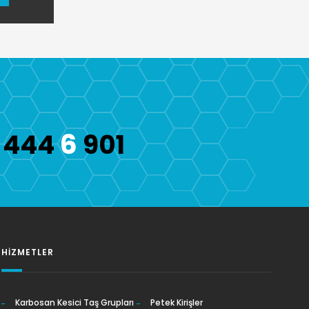
6
444
901
HIZMETLER
Karbosan Kesici Taş Grupları
Petek Kirişler