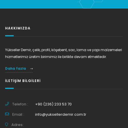
HAKKIMIZDA
Yükseller Demir, çelik, profil, köşebent, sac, lama ve yapı malzemeleri
hizmetlerimiz üretim birimimiz ile birlikte devam etmektedir.
Daha fazla
İLETIŞIM BILGILERI
Telefon :
+90 (236) 233 53 70
Email :
info@yuksellerdemir.com.tr
Adres: