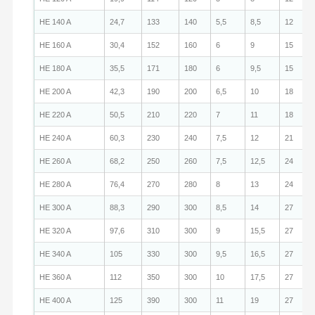
HE 140 A
24,7
133
140
5,5
8,5
12
HE 160 A
30,4
152
160
6
9
15
HE 180 A
35,5
171
180
6
9,5
15
HE 200 A
42,3
190
200
6,5
10
18
HE 220 A
50,5
210
220
7
11
18
HE 240 A
60,3
230
240
7,5
12
21
HE 260 A
68,2
250
260
7,5
12,5
24
HE 280 A
76,4
270
280
8
13
24
HE 300 A
88,3
290
300
8,5
14
27
HE 320 A
97,6
310
300
9
15,5
27
HE 340 A
105
330
300
9,5
16,5
27
HE 360 A
112
350
300
10
17,5
27
HE 400 A
125
390
300
11
19
27