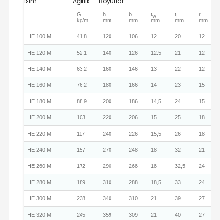
İsim
Ağırlık
Boyutlar
G
h
b
t
t
r
w
f
kg/m
mm
mm
mm
mm
mm
HE 100 M
41,8
120
106
12
20
12
HE 120 M
52,1
140
126
12,5
21
12
HE 140 M
63,2
160
146
13
22
12
HE 160 M
76,2
180
166
14
23
15
HE 180 M
88,9
200
186
14,5
24
15
HE 200 M
103
220
206
15
25
18
HE 220 M
117
240
226
15,5
26
18
HE 240 M
157
270
248
18
32
21
HE 260 M
172
290
268
18
32,5
24
HE 280 M
189
310
288
18,5
33
24
HE 300 M
238
340
310
21
39
27
HE 320 M
245
359
309
21
40
27