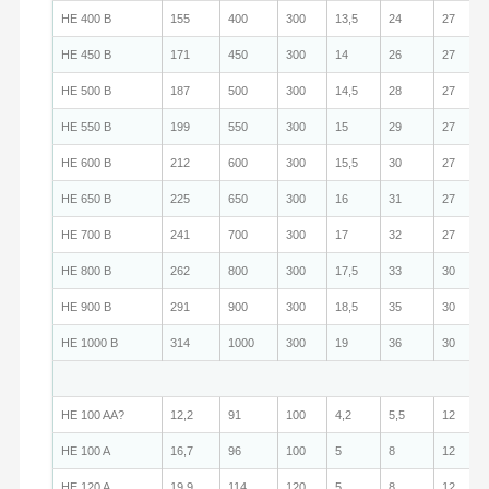
HE 400 B
155
400
300
13,5
24
27
HE 450 B
171
450
300
14
26
27
HE 500 B
187
500
300
14,5
28
27
HE 550 B
199
550
300
15
29
27
HE 600 B
212
600
300
15,5
30
27
HE 650 B
225
650
300
16
31
27
HE 700 B
241
700
300
17
32
27
HE 800 B
262
800
300
17,5
33
30
HE 900 B
291
900
300
18,5
35
30
HE 1000 B
314
1000
300
19
36
30
HE 100 AA?
12,2
91
100
4,2
5,5
12
HE 100 A
16,7
96
100
5
8
12
HE 120 A
19,9
114
120
5
8
12