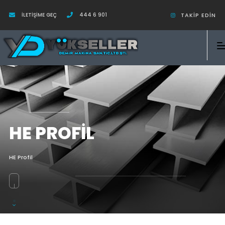
İLETIŞIME GEÇ
444 6 901
TAKIP EDIN
HE PROFIL
HE Profil