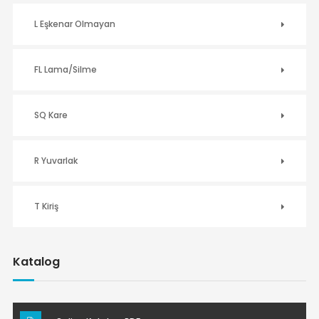
L Eşkenar Olmayan
FL Lama/Silme
SQ Kare
R Yuvarlak
T Kiriş
Katalog