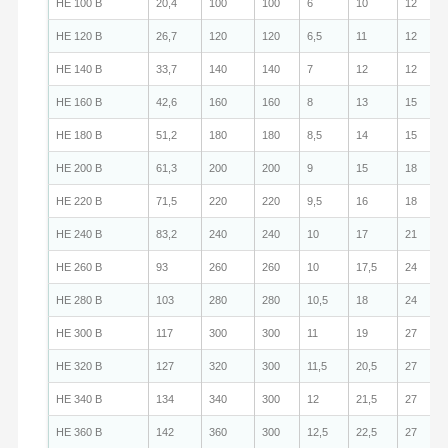
HE 100 B
20,4
100
100
6
10
12
HE 120 B
26,7
120
120
6,5
11
12
HE 140 B
33,7
140
140
7
12
12
HE 160 B
42,6
160
160
8
13
15
HE 180 B
51,2
180
180
8,5
14
15
HE 200 B
61,3
200
200
9
15
18
HE 220 B
71,5
220
220
9,5
16
18
HE 240 B
83,2
240
240
10
17
21
HE 260 B
93
260
260
10
17,5
24
HE 280 B
103
280
280
10,5
18
24
HE 300 B
117
300
300
11
19
27
HE 320 B
127
320
300
11,5
20,5
27
HE 340 B
134
340
300
12
21,5
27
HE 360 B
142
360
300
12,5
22,5
27