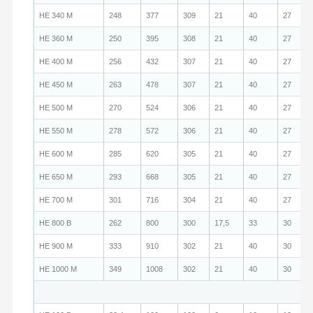
HE 340 M
248
377
309
21
40
27
HE 360 M
250
395
308
21
40
27
HE 400 M
256
432
307
21
40
27
HE 450 M
263
478
307
21
40
27
HE 500 M
270
524
306
21
40
27
HE 550 M
278
572
306
21
40
27
HE 600 M
285
620
305
21
40
27
HE 650 M
293
668
305
21
40
27
HE 700 M
301
716
304
21
40
27
HE 800 B
262
800
300
17,5
33
30
HE 900 M
333
910
302
21
40
30
HE 1000 M
349
1008
302
21
40
30