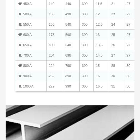
HE 450 A
140
440
300
11,5
21
27
HE 500 A
155
490
300
12
23
27
HE 550 A
166
540
300
12,5
24
27
HE 600 A
178
590
300
13
25
27
HE 650 A
190
640
300
13,5
26
27
HE 700 A
204
690
300
14,5
27
27
HE 800 A
224
790
300
15
28
30
HE 900 A
252
890
300
16
30
30
HE 1000 A
272
990
300
16,5
31
30