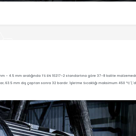
.0 mm - 4.5 mm aralığında TS EN 10217-2 standartına göre 37-8 kalite malzemed
ar, 63.5 mm dış çaptan sonra 32 bardır. İşletme Sıcaklığı maksimum 450 ºC\'di