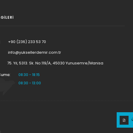
LGILERI
:
+90 (236) 233 53 70
info@yuksellerdemir.com.tr
75. Yıl, 5313. Sk. No:119/A, 45030 Yunusemre/Manisa
 Cuma:
08:30 - 18:15
08:30 - 13:00