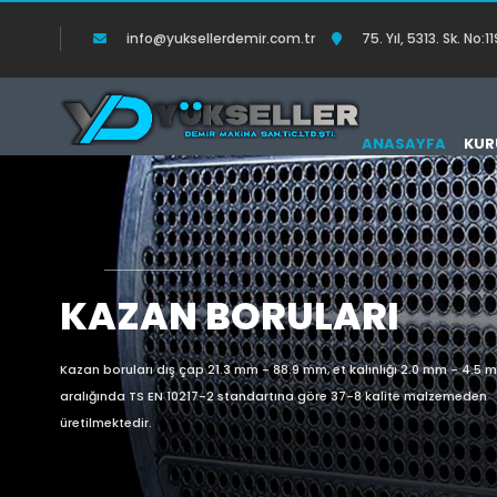
info@yuksellerdemir.com.tr
75. Yıl, 5313. Sk. N
ANASAYFA
KUR
KAZAN BORULARI
Kazan boruları dış çap 21.3 mm - 88.9 mm, et kalınlığı 2.0 mm - 4.5 
aralığında TS EN 10217-2 standartına göre 37-8 kalite malzemeden
üretilmektedir.