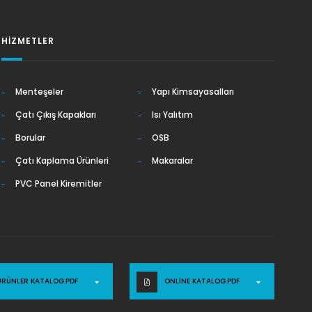
HIZMETLER
Menteşeler
Yapı Kimsayasalları
Çatı Çıkış Kapakları
Isı Yalıtım
Borular
OSB
Çatı Kaplama Ürünleri
Makaralar
PVC Panel Kiremitler
ÜRÜNLER KATALOG.PDF
ONLINE KATALOG.PDF