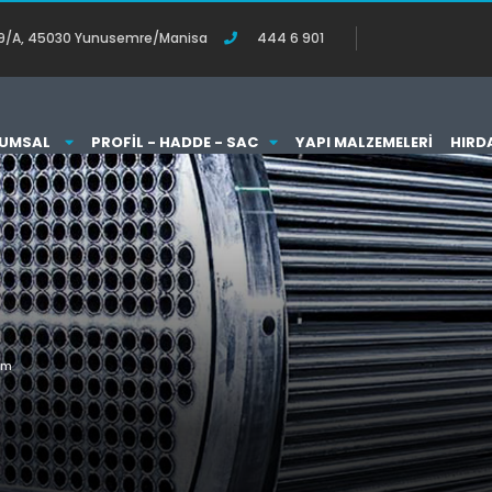
o:119/A, 45030 Yunusemre/Manisa
444 6 901
UMSAL
PROFIL - HADDE - SAC
YAPI MALZEMELERI
HIRD
mm