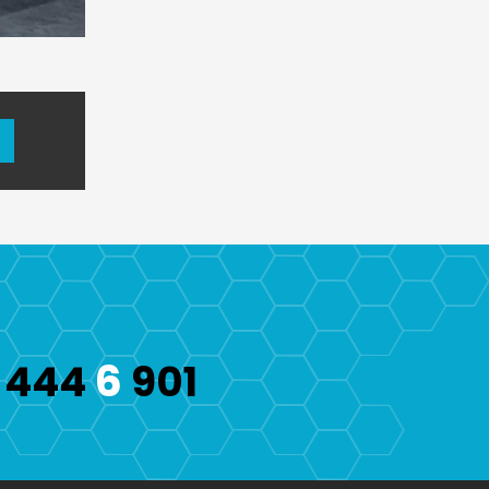
6
444
901