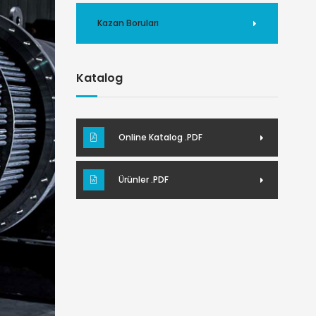
Kazan Boruları
Katalog
Online Katalog .PDF
Ürünler .PDF