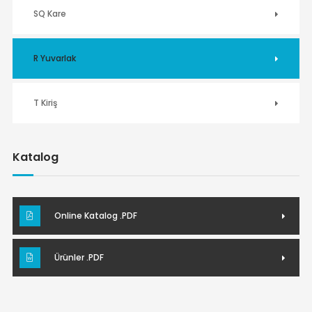
SQ Kare
R Yuvarlak
T Kiriş
Katalog
Online Katalog .PDF
Ürünler .PDF