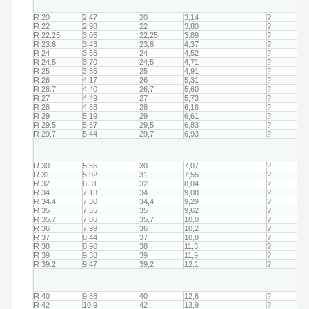
R 20
2,47
20
3,14
?
R 22
2,98
22
3,80
?
R 22.25
3,05
22,25
3,89
?
R 23.6
3,43
23,6
4,37
?
R 24
3,55
24
4,52
?
R 24.5
3,70
24,5
4,71
?
R 25
3,85
25
4,91
?
R 26
4,17
26
5,31
?
R 26.7
4,40
26,7
5,60
?
R 27
4,49
27
5,73
?
R 28
4,83
28
6,16
?
R 29
5,19
29
6,61
?
R 29.5
5,37
29,5
6,83
?
R 29.7
5,44
29,7
6,93
?
R 30
5,55
30
7,07
?
R 31
5,92
31
7,55
?
R 32
6,31
32
8,04
?
R 34
7,13
34
9,08
?
R 34.4
7,30
34,4
9,29
?
R 35
7,55
35
9,62
?
R 35.7
7,86
35,7
10,0
?
R 36
7,99
36
10,2
?
R 37
8,44
37
10,8
?
R 38
8,90
38
11,3
?
R 39
9,38
39
11,9
?
R 39.2
9,47
39,2
12,1
?
R 40
9,86
40
12,6
?
R 42
10,9
42
13,9
?