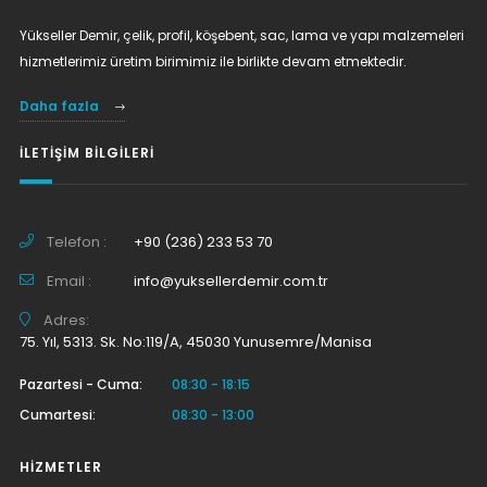
Yükseller Demir, çelik, profil, köşebent, sac, lama ve yapı malzemeleri
hizmetlerimiz üretim birimimiz ile birlikte devam etmektedir.
Daha fazla
İLETIŞIM BILGILERI
Telefon :
+90 (236) 233 53 70
Email :
info@yuksellerdemir.com.tr
Adres:
75. Yıl, 5313. Sk. No:119/A, 45030 Yunusemre/Manisa
Pazartesi - Cuma:
08:30 - 18:15
Cumartesi:
08:30 - 13:00
HIZMETLER