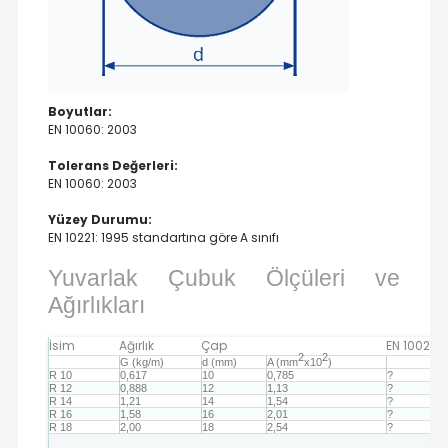
Boyutlar:
EN 10060: 2003
Tolerans Değerleri:
EN 10060: 2003
Yüzey Durumu:
EN 10221: 1995 standartına göre A sınıfı
Yuvarlak Çubuk Ölçüleri ve
Ağırlıkları
İsim
Ağırlık
Çap
EN 10025-
2
2
G (kg/m)
d (mm)
A (mm
x10
)
R 10
0,617
10
0,785
?
R 12
0,888
12
1,13
?
R 14
1,21
14
1,54
?
R 16
1,58
16
2,01
?
R 18
2,00
18
2,54
?