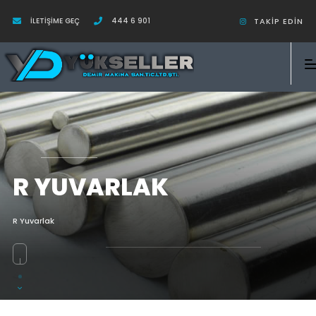
İLETIŞIME GEÇ
444 6 901
TAKIP EDIN
R YUVARLAK
R Yuvarlak