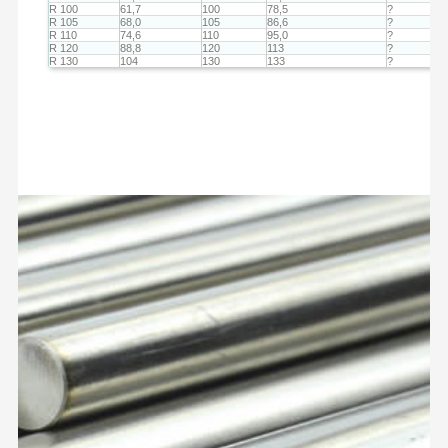
R 100
61,7
100
78,5
?
R 105
68,0
105
86,6
?
R 110
74,6
110
95,0
?
R 120
88,8
120
113
?
R 130
104
130
133
?