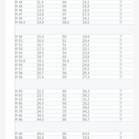
R 44
11,9
44
15,2
?
R 45
12,5
45
15,9
?
R 46
13,0
46
16,6
?
R 47
13,6
47
17,3
?
R 48
14,2
48
18,1
?
R 49.2
14,9
49,2
19,0
?
R 50
15,4
50
19,6
?
R 51
16,0
51
20,4
?
R 52
16,7
52
21,2
?
R 53
17,3
53
22,1
?
R 54
18,0
54
22,9
?
R 55
18,7
55
23,8
?
R 55.8
19,2
55,8
24,5
?
R 56
19,3
56
24,6
?
R 57
20,0
57
25,5
?
R 58
20,7
58
26,4
?
R 59
21,5
59
27,3
?
R 60
22,2
60
28,3
?
R 62
23,7
62
30,2
?
R 63
24,5
63
31,2
?
R 65
26,0
65
33,2
?
R 70
30,2
70
38,5
?
R 75
34,7
75
44,2
?
R 80
39,5
80
50,3
?
R 85
44,5
85
56,7
?
R 90
49,9
90
63,6
?
R 95
55,6
95
70,9
?