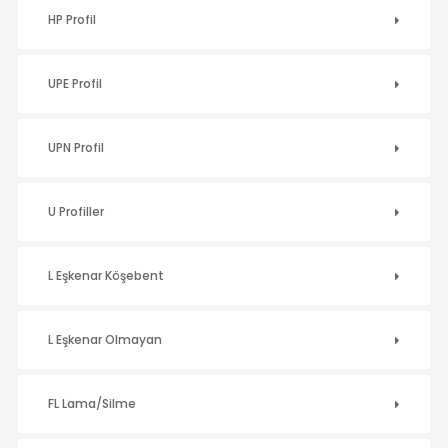
HP Profil
UPE Profil
UPN Profil
U Profiller
L Eşkenar Köşebent
L Eşkenar Olmayan
FL Lama/Silme