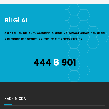
BİLGİ AL
Aklınıza takılan tüm sorularınız, ürün ve hizmetlerimiz hakkında
bilgi almak için hemen bizimle iletişime geçebilirsiniz.
6
444
901
HAKKIMIZDA