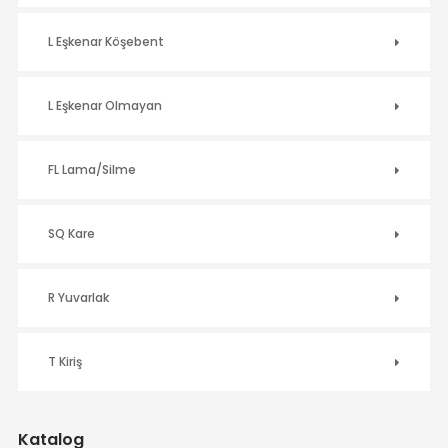
L Eşkenar Köşebent
L Eşkenar Olmayan
FL Lama/Silme
SQ Kare
R Yuvarlak
T Kiriş
Katalog