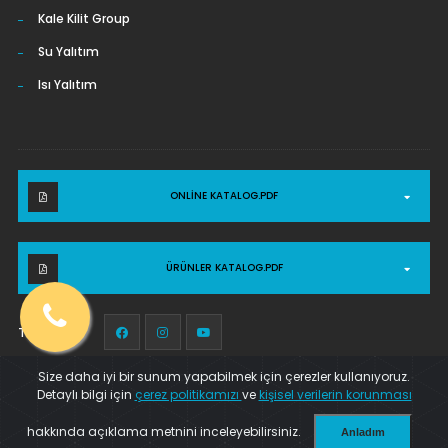
Kale Kilit Group
Su Yalıtım
Isı Yalıtım
ONLINE KATALOG.PDF
ÜRÜNLER KATALOG.PDF
Takip et :
Size daha iyi bir sunum yapabilmek için çerezler kullanıyoruz.
Detaylı bilgi için
çerez politikamızı
ve
kişisel verilerin korunması
© WEB TASARIM 2025
KIRIL SOFT
. TÜM HAKLARI SAKLIDIR.
hakkında açıklama metnini inceleyebilirsiniz.
Anladım
Kalite Politikası
Çerez Politikası
İletişim
Powered by
Translate