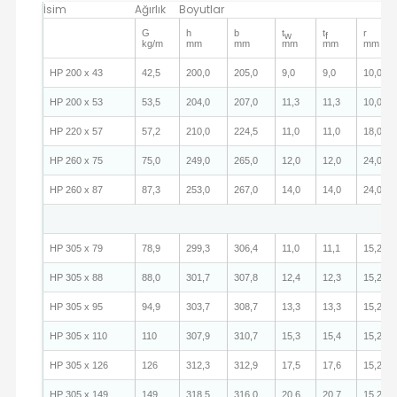
İsim
Ağırlık
Boyutlar
G
h
b
t
t
r
w
f
kg/m
mm
mm
mm
mm
mm
HP 200 x 43
42,5
200,0
205,0
9,0
9,0
10,0
HP 200 x 53
53,5
204,0
207,0
11,3
11,3
10,0
HP 220 x 57
57,2
210,0
224,5
11,0
11,0
18,0
HP 260 x 75
75,0
249,0
265,0
12,0
12,0
24,0
HP 260 x 87
87,3
253,0
267,0
14,0
14,0
24,0
HP 305 x 79
78,9
299,3
306,4
11,0
11,1
15,2
HP 305 x 88
88,0
301,7
307,8
12,4
12,3
15,2
HP 305 x 95
94,9
303,7
308,7
13,3
13,3
15,2
HP 305 x 110
110
307,9
310,7
15,3
15,4
15,2
HP 305 x 126
126
312,3
312,9
17,5
17,6
15,2
HP 305 x 149
149
318,5
316,0
20,6
20,7
15,2