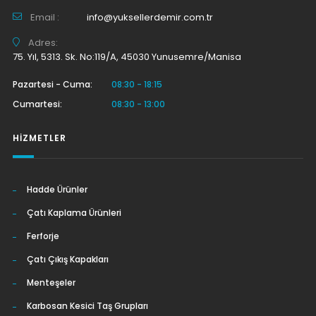
Email :
info@yuksellerdemir.com.tr
Adres:
75. Yıl, 5313. Sk. No:119/A, 45030 Yunusemre/Manisa
Pazartesi - Cuma:
08:30 - 18:15
Cumartesi:
08:30 - 13:00
HIZMETLER
Hadde Ürünler
Çatı Kaplama Ürünleri
Ferforje
Çatı Çıkış Kapakları
Menteşeler
Karbosan Kesici Taş Grupları