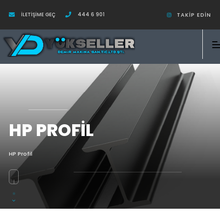
İLETIŞIME GEÇ
444 6 901
TAKIP EDIN
HP PROFIL
HP Profil