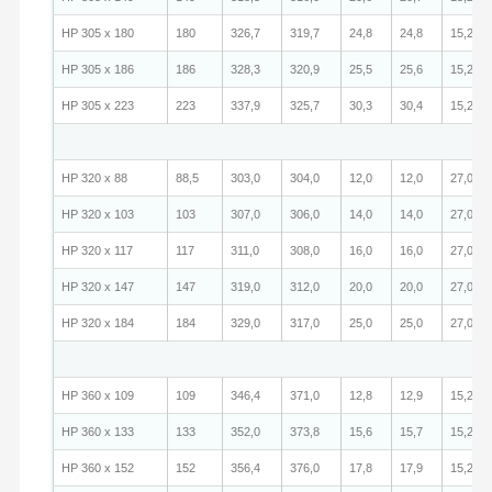
HP 305 x 180
180
326,7
319,7
24,8
24,8
15,2
HP 305 x 186
186
328,3
320,9
25,5
25,6
15,2
HP 305 x 223
223
337,9
325,7
30,3
30,4
15,2
HP 320 x 88
88,5
303,0
304,0
12,0
12,0
27,0
HP 320 x 103
103
307,0
306,0
14,0
14,0
27,0
HP 320 x 117
117
311,0
308,0
16,0
16,0
27,0
HP 320 x 147
147
319,0
312,0
20,0
20,0
27,0
HP 320 x 184
184
329,0
317,0
25,0
25,0
27,0
HP 360 x 109
109
346,4
371,0
12,8
12,9
15,2
HP 360 x 133
133
352,0
373,8
15,6
15,7
15,2
HP 360 x 152
152
356,4
376,0
17,8
17,9
15,2