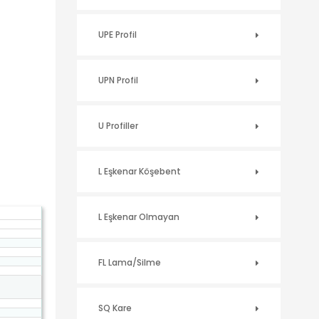
UPE Profil
UPN Profil
U Profiller
L Eşkenar Köşebent
L Eşkenar Olmayan
FL Lama/Silme
SQ Kare