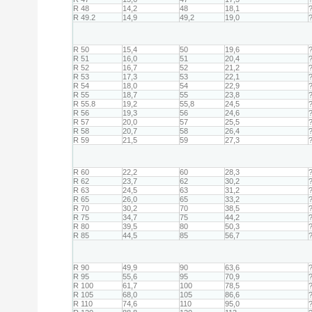
R 48
14,2
48
18,1
R 49.2
14,9
49,2
19,0
R 50
15,4
50
19,6
R 51
16,0
51
20,4
R 52
16,7
52
21,2
R 53
17,3
53
22,1
R 54
18,0
54
22,9
R 55
18,7
55
23,8
R 55.8
19,2
55,8
24,5
R 56
19,3
56
24,6
R 57
20,0
57
25,5
R 58
20,7
58
26,4
R 59
21,5
59
27,3
R 60
22,2
60
28,3
R 62
23,7
62
30,2
R 63
24,5
63
31,2
R 65
26,0
65
33,2
R 70
30,2
70
38,5
R 75
34,7
75
44,2
R 80
39,5
80
50,3
R 85
44,5
85
56,7
R 90
49,9
90
63,6
R 95
55,6
95
70,9
R 100
61,7
100
78,5
R 105
68,0
105
86,6
R 110
74,6
110
95,0