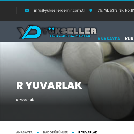
info@yuksellerdemir.com.tr
75. Yıl, 5313. Sk. N
ANASAYFA
KUR
R YUVARLAK
R Yuvarlak
ANASAYFA
HADDE ÜRÜNLER
R YUVARLAK