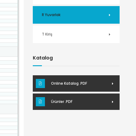
R Yuvarlak
T Kiriş
Katalog
Online Katalog .PDF
Ürünler .PDF