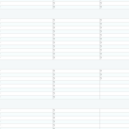
?
?
?
?
?
?
?
?
?
?
?
?
?
?
?
?
?
?
?
?
?
?
?
?
?
?
?
?
?
?
?
?
?
?
?
?
?
?
?
?
?
?
?
?
?
?
?
?
?
?
?
?
?
?
?
?
?
?
?
?
?
?
?
?
?
?
?
?