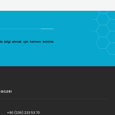
da bilgi almak için hemen bizimle
LGILERI
:
+90 (236) 233 53 70