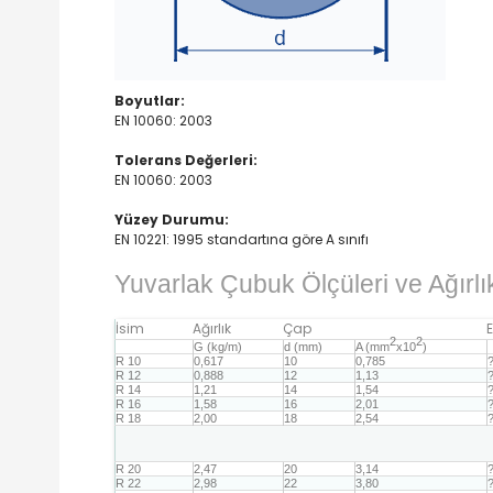
Boyutlar:
EN 10060: 2003
Tolerans Değerleri:
EN 10060: 2003
Yüzey Durumu:
EN 10221: 1995 standartına göre A sınıfı
Yuvarlak Çubuk Ölçüleri ve Ağırlık
İsim
Ağırlık
Çap
2
2
G (kg/m)
d (mm)
A (mm
x10
)
R 10
0,617
10
0,785
R 12
0,888
12
1,13
R 14
1,21
14
1,54
R 16
1,58
16
2,01
R 18
2,00
18
2,54
R 20
2,47
20
3,14
R 22
2,98
22
3,80