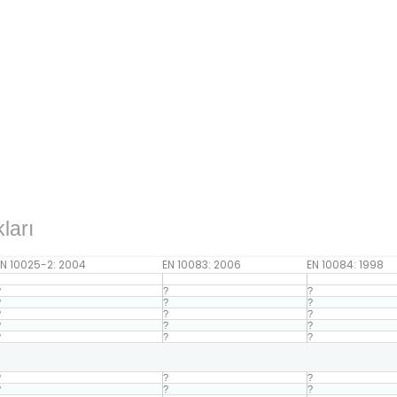
ları
EN 10025-2: 2004
EN 10083: 2006
EN 10084: 1998
?
?
?
?
?
?
?
?
?
?
?
?
?
?
?
?
?
?
?
?
?