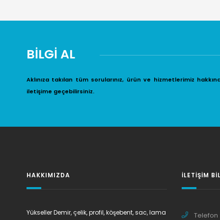
BİLGİ AL
Aklınıza takılan tüm sorularınız, ürün ve hizmetlerimiz hakkın
iletişime geçebilirsiniz.
HAKKIMIZDA
İLETIŞIM BI
Yükseller Demir, çelik, profil, köşebent, sac, lama
Telefon 