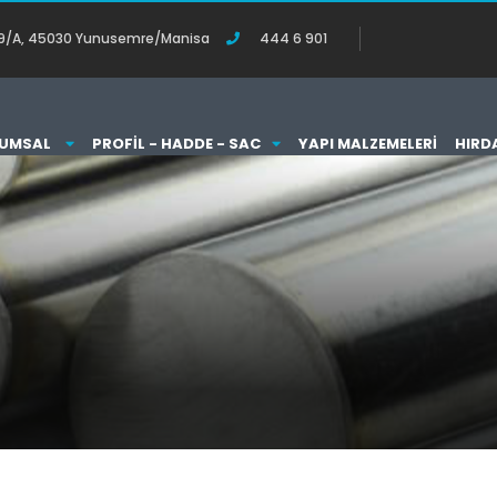
o:119/A, 45030 Yunusemre/Manisa
444 6 901
UMSAL
PROFIL - HADDE - SAC
YAPI MALZEMELERI
HIRD