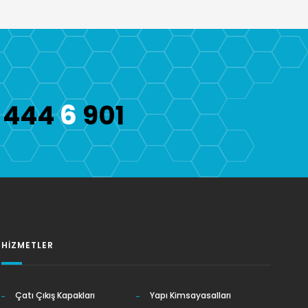
6
444
901
HIZMETLER
Çatı Çıkış Kapakları
Yapı Kimsayasalları