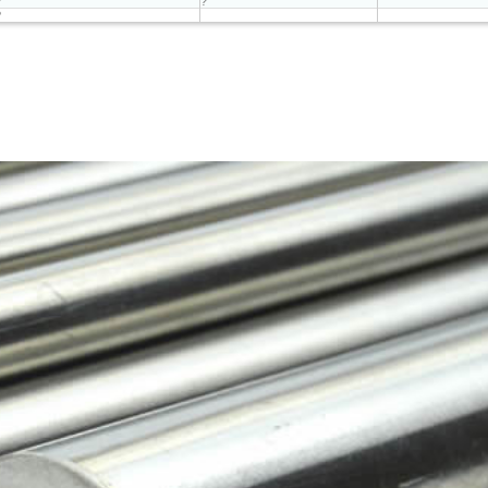
?
?
?