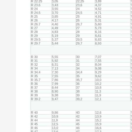
R 22.25
3,05
22,25
3,89
R 23.6
3,43
23,6
4,37
R 24
3,55
24
4,52
R 24.5
3,70
24,5
4,71
R 25
3,85
25
4,91
R 26
4,17
26
5,31
R 26.7
4,40
26,7
5,60
R 27
4,49
27
5,73
R 28
4,83
28
6,16
R 29
5,19
29
6,61
R 29.5
5,37
29,5
6,83
R 29.7
5,44
29,7
6,93
R 30
5,55
30
7,07
R 31
5,92
31
7,55
R 32
6,31
32
8,04
R 34
7,13
34
9,08
R 34.4
7,30
34,4
9,29
R 35
7,55
35
9,62
R 35.7
7,86
35,7
10,0
R 36
7,99
36
10,2
R 37
8,44
37
10,8
R 38
8,90
38
11,3
R 39
9,38
39
11,9
R 39.2
9,47
39,2
12,1
R 40
9,86
40
12,6
R 42
10,9
42
13,9
R 44
11,9
44
15,2
R 45
12,5
45
15,9
R 46
13,0
46
16,6
R 47
13,6
47
17,3