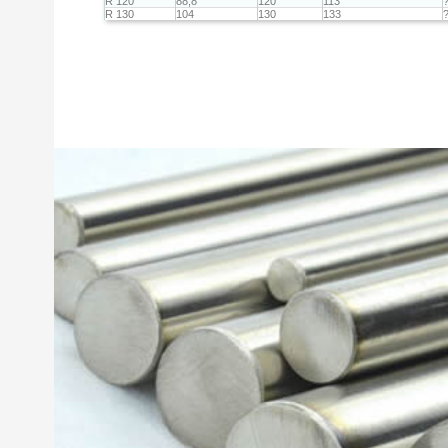
R 120
88,8
120
113
R 130
104
130
133