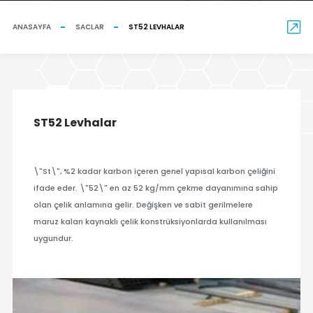
ANASAYFA
SACLAR
ST52 LEVHALAR
ST52 Levhalar
\"St\", %2 kadar karbon içeren genel yapısal karbon çeliğini
ifade eder. \"52\" en az 52 kg/mm çekme dayanımına sahip
olan çelik anlamına gelir. Değişken ve sabit gerilmelere
maruz kalan kaynaklı çelik konstrüksiyonlarda kullanılması
uygundur.