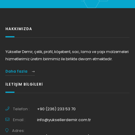
HAKKIMIZDA
Yükseller Demir, çelik, profil, köşebent, sac, lama ve yapı malzemeleri
hizmetlerimiz üretim birimimiz ile birlikte devam etmektedir.
Daha fazla
İLETIŞIM BILGILERI
Telefon :
+90 (236) 233 53 70
Email :
info@yuksellerdemir.com.tr
Adres: