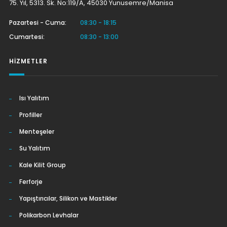
75. Yıl, 5313. Sk. No:119/A, 45030 Yunusemre/Manisa
Pazartesi - Cuma:
08:30 - 18:15
Cumartesi:
08:30 - 13:00
HIZMETLER
Isı Yalıtım
Profiller
Menteşeler
Su Yalıtım
Kale Kilit Group
Ferforje
Yapıştırıcılar, Silikon ve Mastikler
Polikarbon Levhalar