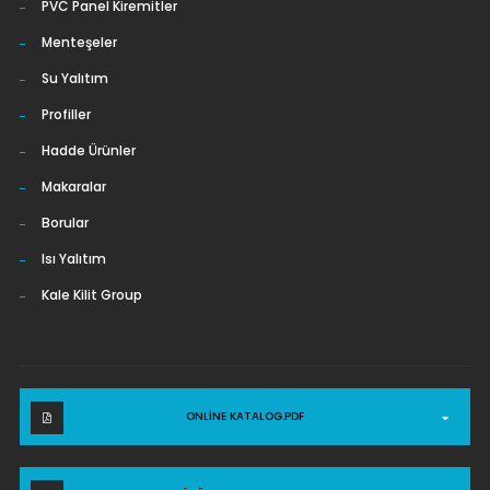
PVC Panel Kiremitler
Menteşeler
Su Yalıtım
Profiller
Hadde Ürünler
Makaralar
Borular
Isı Yalıtım
Kale Kilit Group
ONLINE KATALOG.PDF