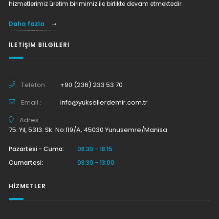
hizmetlerimiz üretim birimimiz ile birlikte devam etmektedir.
Daha fazla
İLETIŞIM BILGILERI
Telefon :
+90 (236) 233 53 70
Email :
info@yuksellerdemir.com.tr
Adres:
75. Yıl, 5313. Sk. No:119/A, 45030 Yunusemre/Manisa
Pazartesi - Cuma:
08:30 - 18:15
Cumartesi:
08:30 - 13:00
HIZMETLER