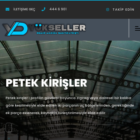
İLETIŞIME GEÇ
444 6 901
TAKIP EDIN
PETEK KIRIŞLER
Petek kirişler I profilin gövdesi boyunca zigzag veya dairesel bir kalıba
göre kesilmesiyle elde edilen iki parçanın uç bölgelerinden, gerektiğinde
ek parça eklenerek, kaynakla birleştirilmesiyle elde edilir.