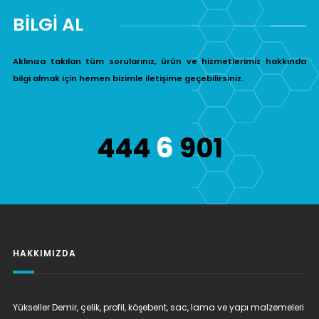
BİLGİ AL
Aklınıza takılan tüm sorularınız, ürün ve hizmetlerimiz hakkında
bilgi almak için hemen bizimle iletişime geçebilirsiniz.
6
444
901
HAKKIMIZDA
Yükseller Demir, çelik, profil, köşebent, sac, lama ve yapı malzemeleri