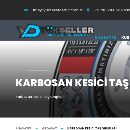
info@yuksellerdemir.com.tr
75. Yıl, 5313. Sk. N
ANASAYFA
KUR
KARBOSAN KESICI TAŞ
Karbosan Kesici Taş Grupları
ANASAYFA
HIRDAVAT
KARBOSAN KESICI TAŞ GRUPLARI