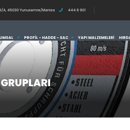
o:119/A, 45030 Yunusemre/Manisa
444 6 901
UMSAL
PROFIL - HADDE - SAC
YAPI MALZEMELERI
HIRD
 GRUPLARI