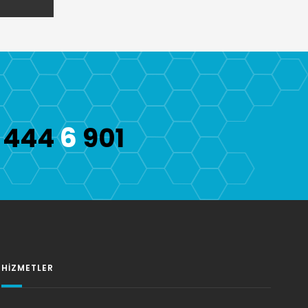
6
444
901
HIZMETLER