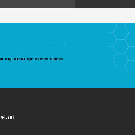
da bilgi almak için hemen bizimle
LGILERI