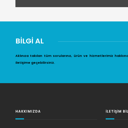
BİLGİ AL
Aklınıza takılan tüm sorularınız, ürün ve hizmetlerimiz hakkın
iletişime geçebilirsiniz.
HAKKIMIZDA
İLETIŞIM BI