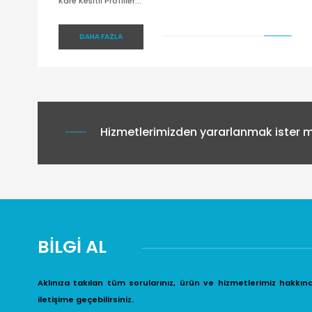
Kare Kesitli Profiller...
DAHA FAZLA
Hizmetlerimizden yararlanmak ister mi
BİLGİ AL
Aklınıza takılan tüm sorularınız, ürün ve hizmetlerimiz hakkın
iletişime geçebilirsiniz.