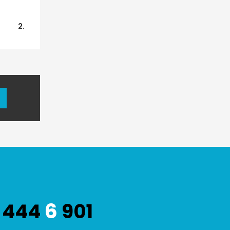
2.
6
444
901