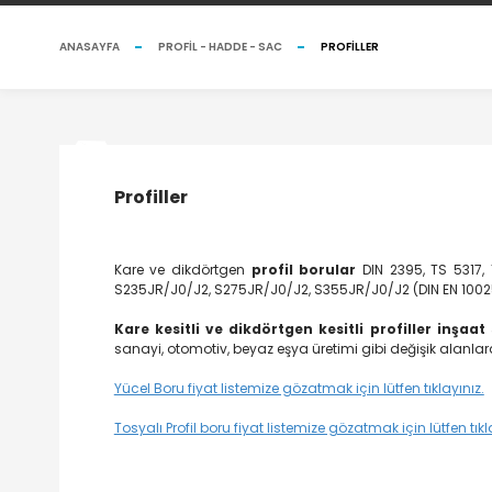
ANASAYFA
PROFIL - HADDE - SAC
PROFILLER
Profiller
Kare ve dikdörtgen
profil borular
DIN 2395, TS 5317, 
S235JR/J0/J2, S275JR/J0/J2, S355JR/J0/J2 (DIN EN 10025) ka
Kare kesitli ve dikdörtgen kesitli profiller inşaat
sanayi, otomotiv, beyaz eşya üretimi gibi değişik alanla
Yücel Boru fiyat listemize gözatmak için lütfen tıklayınız.
Tosyalı Profil boru fiyat listemize gözatmak için lütfen tıkl