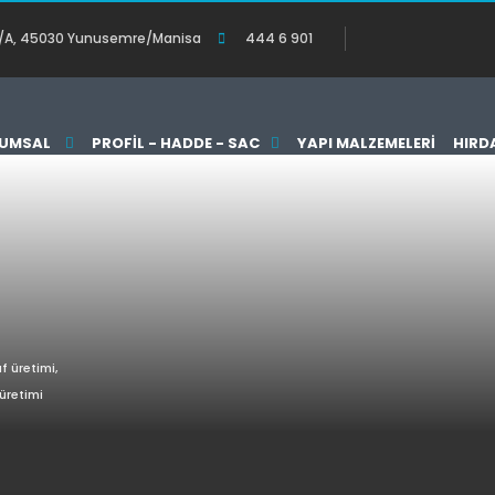
:119/A, 45030 Yunusemre/Manisa
444 6 901
UMSAL
PROFIL - HADDE - SAC
YAPI MALZEMELERI
HIRD
f üretimi,
üretimi