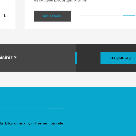
ASTM A500 Dikdörtgen Profiller...
1.
DAHA FAZLA
siniz ?
İLETIŞIME GEÇ
da bilgi almak için hemen bizimle