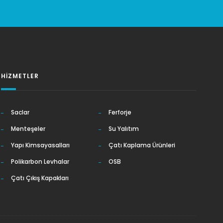
HIZMETLER
Saclar
Ferforje
Menteşeler
Su Yalıtım
Yapı Kimsayasalları
Çatı Kaplama Ürünleri
Polikarbon Levhalar
OSB
Çatı Çıkış Kapakları