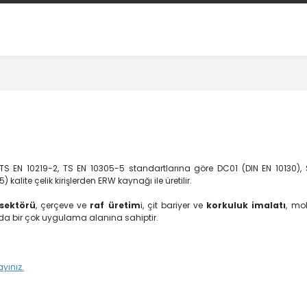
TS EN 10219-2, TS EN 10305-5 standartlarına göre DC01 (DIN EN 10130), 
lite çelik kirişlerden ERW kaynağı ile üretilir.
 sektörü
, çerçeve ve
raf üretim
i, çit bariyer ve
korkuluk imalatı
, mo
rda bir çok uygulama alanına sahiptir.
ayınız.