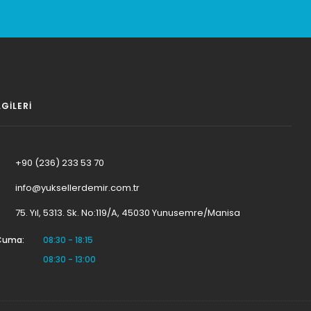
LGILERI
+90 (236) 233 53 70
info@yuksellerdemir.com.tr
75. Yıl, 5313. Sk. No:119/A, 45030 Yunusemre/Manisa
 Cuma:
08:30 - 18:15
08:30 - 13:00