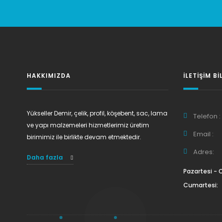
HAKKIMIZDA
İLETIŞIM BI
Yükseller Demir, çelik, profil, köşebent, sac, lama
Telefon :
ve yapı malzemeleri hizmetlerimiz üretim
Email :
birimimiz ile birlikte devam etmektedir.
Adres:
Daha fazla
Pazartesi -
Cumartesi: