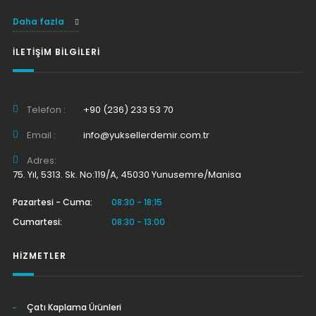
Daha fazla
İLETIŞIM BILGILERI
Telefon :
+90 (236) 233 53 70
Email :
info@yuksellerdemir.com.tr
Adres:
75. Yıl, 5313. Sk. No:119/A, 45030 Yunusemre/Manisa
Pazartesi - Cuma:
08:30 - 18:15
Cumartesi:
08:30 - 13:00
HIZMETLER
Çatı Kaplama Ürünleri