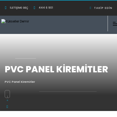
İLETIŞIME GEÇ
444 6 901
TAKIP EDIN
PVC PANEL KIREMITLER
PVC Panel Kiremitler