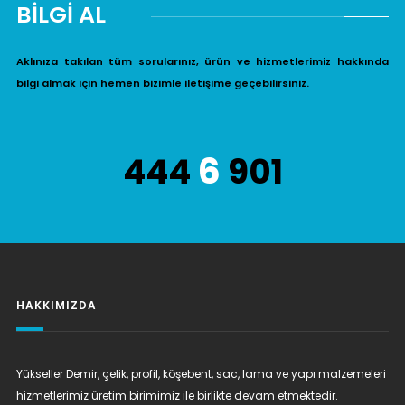
BİLGİ AL
Aklınıza takılan tüm sorularınız, ürün ve hizmetlerimiz hakkında
bilgi almak için hemen bizimle iletişime geçebilirsiniz.
6
444
901
HAKKIMIZDA
Yükseller Demir, çelik, profil, köşebent, sac, lama ve yapı malzemeleri
hizmetlerimiz üretim birimimiz ile birlikte devam etmektedir.