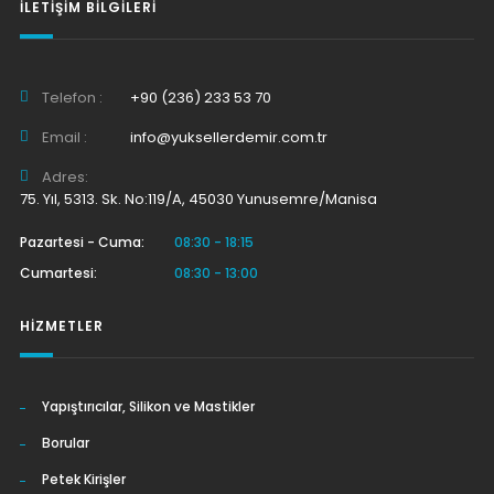
İLETIŞIM BILGILERI
Telefon :
+90 (236) 233 53 70
Email :
info@yuksellerdemir.com.tr
Adres:
75. Yıl, 5313. Sk. No:119/A, 45030 Yunusemre/Manisa
Pazartesi - Cuma:
08:30 - 18:15
Cumartesi:
08:30 - 13:00
HIZMETLER
Yapıştırıcılar, Silikon ve Mastikler
Borular
Petek Kirişler