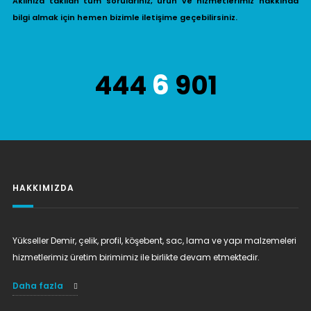
Aklınıza takılan tüm sorularınız, ürün ve hizmetlerimiz hakkında
bilgi almak için hemen bizimle iletişime geçebilirsiniz.
6
444
901
HAKKIMIZDA
Yükseller Demir, çelik, profil, köşebent, sac, lama ve yapı malzemeleri
hizmetlerimiz üretim birimimiz ile birlikte devam etmektedir.
Daha fazla