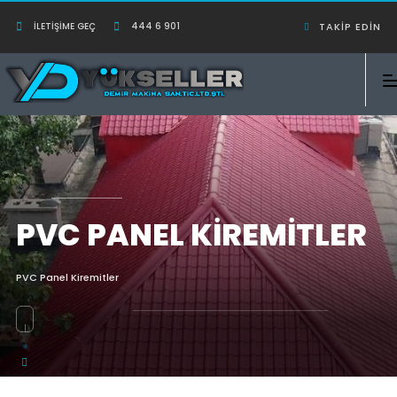
İLETIŞIME GEÇ
444 6 901
TAKIP EDIN
PVC PANEL KIREMITLER
PVC Panel Kiremitler